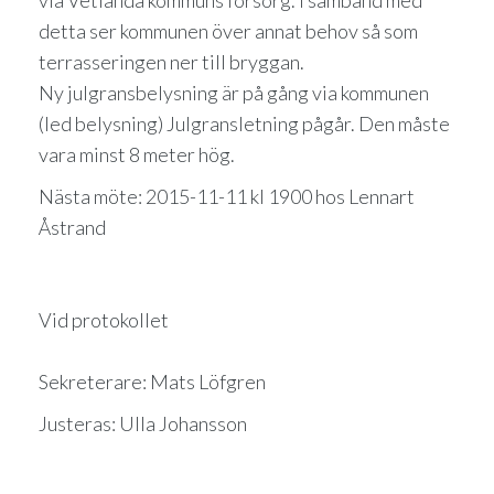
via Vetlanda kommuns försorg. I samband med
detta ser kommunen över annat behov så som
terrasseringen ner till bryggan.
Ny julgransbelysning är på gång via kommunen
(led belysning) Julgransletning pågår. Den måste
vara minst 8 meter hög.
Nästa möte: 2015-11-11 kl 1900 hos Lennart
Åstrand
Vid protokollet
Sekreterare: Mats Löfgren
Justeras: Ulla Johansson