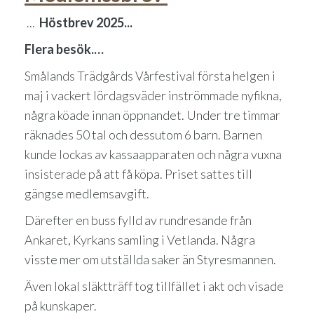
...
Höstbrev 2025...
Flera besök.…
Smålands Trädgårds Vårfestival första helgen i
maj i vackert lördagsväder inströmmade nyfikna,
några köade innan öppnandet. Under tre timmar
räknades 50 tal och dessutom 6 barn. Barnen
kunde lockas av kassaapparaten och några vuxna
insisterade på att få köpa. Priset sattes till
gängse medlemsavgift.
Därefter en buss fylld av rundresande från
Ankaret, Kyrkans samling i Vetlanda. Några
visste mer om utställda saker än Styresmannen.
Även lokal släktträff tog tillfället i akt och visade
på kunskaper.