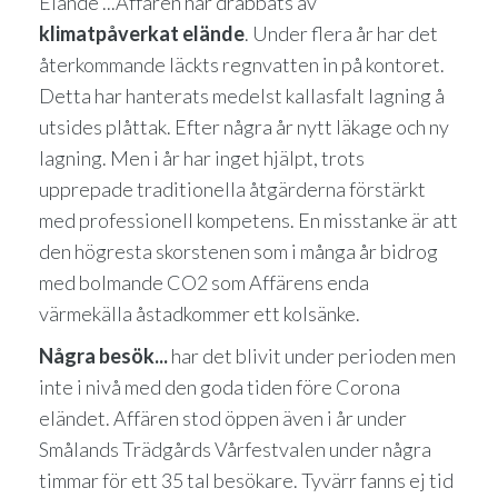
Elände ...Affären har drabbats av
klimatpåverkat elände
. Under flera år har det
återkommande läckts regnvatten in på kontoret.
Detta har hanterats medelst kallasfalt lagning å
utsides plåttak. Efter några år nytt läkage och ny
lagning. Men i år har inget hjälpt, trots
upprepade traditionella åtgärderna förstärkt
med professionell kompetens. En misstanke är att
den högresta skorstenen som i många år bidrog
med bolmande CO2 som Affärens enda
värmekälla åstadkommer ett kolsänke.
Några besök...
har det blivit under perioden men
inte i nivå med den goda tiden före Corona
eländet. Affären stod öppen även i år under
Smålands Trädgårds Vårfestvalen under några
timmar för ett 35 tal besökare. Tyvärr fanns ej tid