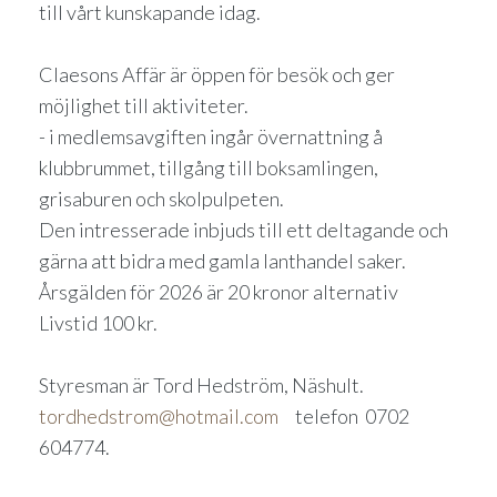
till vårt kunskapande idag.
Claesons Affär är öppen för besök och ger
möjlighet till aktiviteter.
- i medlemsavgiften ingår övernattning å
klubbrummet, tillgång till boksamlingen,
grisaburen och skolpulpeten.
Den intresserade inbjuds till ett deltagande och
gärna att bidra med gamla lanthandel saker.
Årsgälden för 2026 är 20 kronor alternativ
Livstid 100 kr.
Styresman är Tord Hedström, Näshult.
tordhedstrom@hotmail.com
telefon 0702
604774.