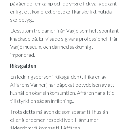
pågående femkamp och de yngre fick väl godkänt
enligt ett komplext protokoll kanske likt nutida
skolbetyg..
Dessutom tre damer från Växjö som helt spontant
knackade på. En visade sig vara professionell från
Växjö museum, och därmed sakkunnigt
imponerad.
Riksgälden
En ledningsperson i Riksgälden (tillika en av
Affärens Vänner) har påpekat betydelsen av att
hushållen ökar sin konsumtion. Affären har alltid
tillstyrkt en sådan inriktning..
Trots detta må även de som sparar till huslån
eller ålerdomen respektive till ännu mer
ålderdom välkomnas till Affären.