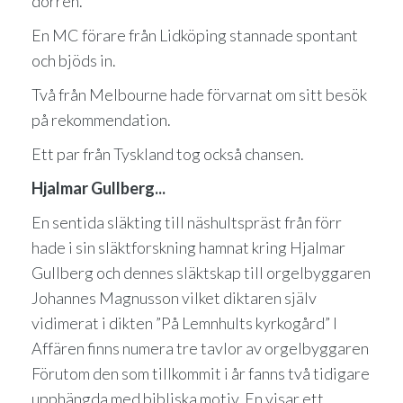
dörren.
En MC förare från Lidköping stannade spontant
och bjöds in.
Två från Melbourne hade förvarnat om sitt besök
på rekommendation.
Ett par från Tyskland tog också chansen.
Hjalmar Gullberg...
En sentida släkting till näshultspräst från förr
hade i sin släktforskning hamnat kring Hjalmar
Gullberg och dennes släktskap till orgelbyggaren
Johannes Magnusson vilket diktaren själv
vidimerat i dikten ”På Lemnhults kyrkogård” I
Affären finns numera tre tavlor av orgelbyggaren
Förutom den som tillkommit i år fanns två tidigare
upphängda med bibliska motiv. En visar ett