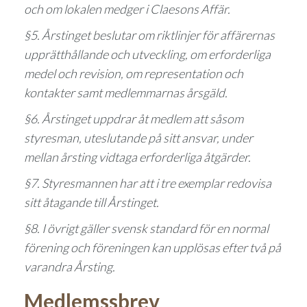
och om lokalen medger i Claesons Affär.
§5. Årstinget beslutar om riktlinjer för affärernas
upprätthållande och utveckling, om erforderliga
medel och revision, om representation och
kontakter samt medlemmarnas årsgäld.
§6. Årstinget uppdrar åt medlem att såsom
styresman, uteslutande på sitt ansvar, under
mellan årsting vidtaga erforderliga åtgärder.
§7. Styresmannen har att i tre exemplar redovisa
sitt åtagande till Årstinget.
§8. I övrigt gäller svensk standard för en normal
förening och föreningen kan upplösas efter två på
varandra Årsting.
Medlemssbrev