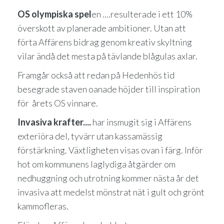
OS olympiska spel
en
....resulterade i ett 10%
överskott av planerade ambitioner. Utan att
förta Affärens bidrag genom kreativ skyltning
vilar ändå det mesta på tävlande blågulas axlar.
Framgår också att redan på Hedenhös tid
besegrade staven oanade höjder till inspiration
för årets OS vinnare.
Invasiva krafter
....
har insmugit sig i
Affärens
exteriöra del, tyvärr utan kassamässig
förstärkning. Växtligheten visas ovan i färg. Inför
hot om kommunens laglydiga åtgärder om
nedhuggning och utrotning kommer nästa år det
invasiva att medelst mönstrat nät i gult och grönt
kammofleras.