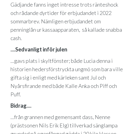
Gädjande fanns inget intresse trots ränteshock
och rådande dyrtider för erbjudandet i 2022
sommarbrev. Nämligen erbjudandet om
penninglån ur kassaapparaten, så kallade snabba
cash.
....Sedvanligt inför julen
...gavs plats i skyltfönster; både Lucia denna i
historien hedersförstryckta ungmö som bara ville
gifta sig i enligt med kärleken samt Jul och
Nyårsfirande med både Kalle Anka och Piff och
Puff.
Bidrag....
...från grannen med gemensamt dass, Nenne
(prästsonen Nils Erik Elg) tillverkad sänglampa
grundad på egenfångad gädda i 20 kilo klassen