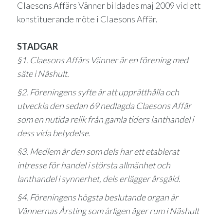
Claesons Affärs Vänner bildades maj 2009 vid ett
konstituerande möte i Claesons Affär.
STADGAR
§1. Claesons Affärs Vänner är en förening med
säte i Näshult.
§2. Föreningens syfte är att upprätthålla och
utveckla den sedan 69 nedlagda Claesons Affär
som en nutida relik från gamla tiders lanthandel i
dess vida betydelse.
§3. Medlem är den som dels har ett etablerat
intresse för handel i största allmänhet och
lanthandel i synnerhet, dels erlägger årsgäld.
§4. Föreningens högsta beslutande organ är
Vännernas Årsting som årligen äger rum i Näshult