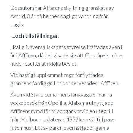
Dessutom har Affärens skyltning granskats av
Astrid, 3 år på hennes dagliga vandring från
dagis.
....och tillställningar.
..Pälle Näversällskapets styrelse träffades även i
år i Affären, då det visade sig att förra årets möte
hade resulterat i kloka beslut.
Vid hastigt uppkommet regn förflyttades
grannens färdig grillat och serverades i Affären.
Även vid Styrelsemannens långväga 6-manna
veckobesök från Opelika, Alabama utnyttjade
Affärens rymd för middagar varvid en utegrill
från Melbourne daterad 1957 kom väl till pass
(utomhus). Ett av paren övernattade i gamla