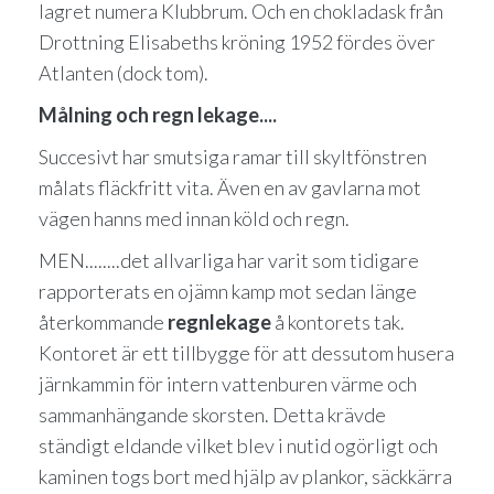
lagret numera Klubbrum. Och en chokladask från
Drottning Elisabeths kröning 1952 fördes över
Atlanten (dock tom).
Målning och regn lekage....
Succesivt har smutsiga ramar till skyltfönstren
målats fläckfritt vita. Även en av gavlarna mot
vägen hanns med innan köld och regn.
MEN........det allvarliga har varit som tidigare
rapporterats en ojämn kamp mot sedan länge
återkommande
regnlekage
å kontorets tak.
Kontoret är ett tillbygge för att dessutom husera
järnkammin för intern vattenburen värme och
sammanhängande skorsten. Detta krävde
ständigt eldande vilket blev i nutid ogörligt och
kaminen togs bort med hjälp av plankor, säckkärra