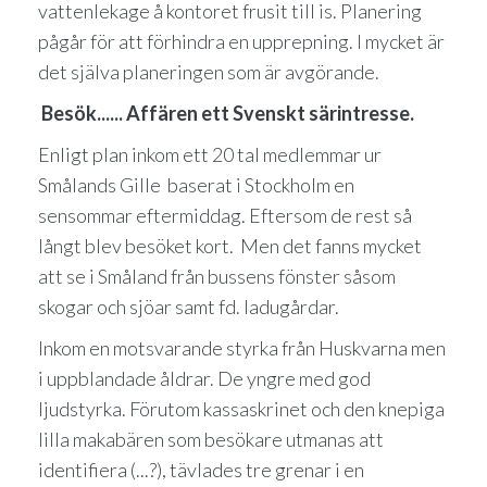
vattenlekage å kontoret frusit till is. Planering
pågår för att förhindra en upprepning. I mycket är
det själva planeringen som är avgörande.
Besök...... Affären ett Svenskt särintresse.
Enligt plan inkom ett 20 tal medlemmar ur
Smålands Gille baserat i Stockholm en
sensommar eftermiddag. Eftersom de rest så
långt blev besöket kort. Men det fanns mycket
att se i Småland från bussens fönster såsom
skogar och sjöar samt fd. ladugårdar.
Inkom en motsvarande styrka från Huskvarna men
i uppblandade åldrar. De yngre med god
ljudstyrka. Förutom kassaskrinet och den knepiga
lilla makabären som besökare utmanas att
identifiera (...?), tävlades tre grenar i en