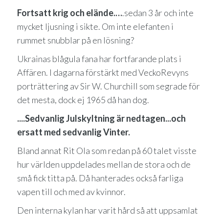
Fortsatt krig och elände.…
.sedan 3 år och inte
mycket ljusning i sikte. Om inte elefanten i
rummet snubblar på en lösning?
Ukrainas blågula fana har fortfarande plats i
Affären. I dagarna förstärkt med VeckoRevyns
porträttering av Sir W. Churchill som segrade för
det mesta, dock ej 1965 då han dog.
....Sedvanlig Julskyltning är nedtagen...och
ersatt med sedvanlig Vinter.
Bland annat Rit Ola som redan på 60 talet visste
hur världen uppdelades mellan de stora och de
små fick titta på. Då hanterades också farliga
vapen till och med av kvinnor.
Den interna kylan har varit hård så att uppsamlat