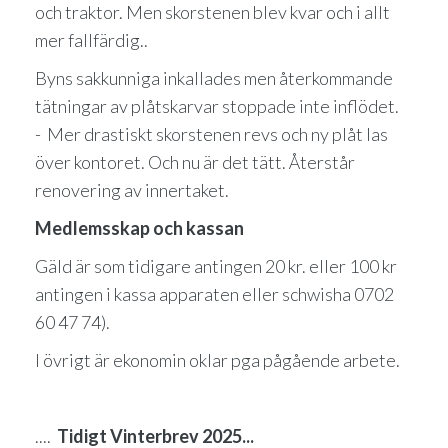
och traktor. Men skorstenen blev kvar och i allt
mer fallfärdig..
Byns sakkunniga inkallades men återkommande
tätningar av plåtskarvar stoppade inte inflödet.
- Mer drastiskt skorstenen revs och ny plåt las
över kontoret. Och nu är det tätt. Återstår
renovering av innertaket.
Medlemsskap och kassan
Gäld är som tidigare antingen 20 kr. eller 100 kr
antingen i kassa apparaten eller schwisha 0702
60 47 74).
I övrigt är ekonomin oklar pga pågående arbete.
....
Tidigt
Vinterbrev 2025...