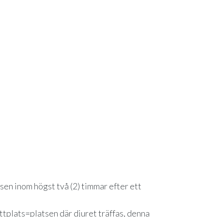
tsen inom högst två (2) timmar efter ett
ottplats=platsen där djuret träffas, denna