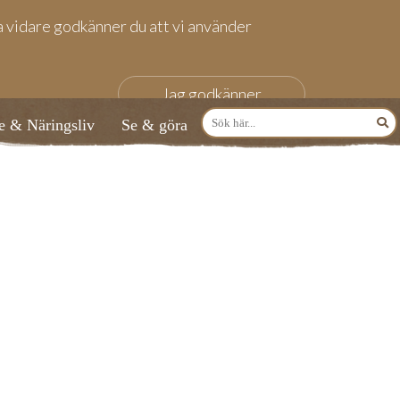
fa vidare godkänner du att vi använder
Jag godkänner
e & Näringsliv
Se & göra