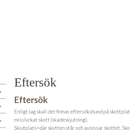
Eftersök
Eftersök
Enligt lag skall det finnas eftersökshund på skottpla
misslyckat skott (skadeskjutning).
Skjutplats=där skytten står och avlossar skottet. Sk