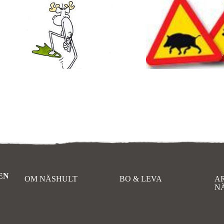
EN
OM NÄSHULT
BO & LEVA
A
N