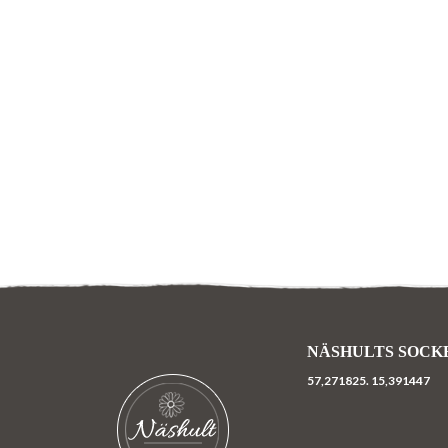
NÄSHULTS SOCK
57,271825.
15,391447