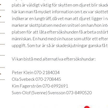
plats är väldigt viktig för skytten om djuret blir sk
här kan man få mycket information om t.ex var skottet 
indikerar en lungträff, då vet man att djuret ligger i
markerar skottplatsen med en snitsel om han/hon inte
platsen för att låta eftersökshunden få arbeta ostört
människan. En hund med sin husse som utför ett efters
uppgift. Som tur är så är skadeskjutningar ganska få ti
Vi kan bistå med alternativa eftersökshundar:
Peter Klein 070-2184034
Ola Svebeck 070-2708445
Kim Fagerström 070-6992691
Sven-Olof (Svenne) Svensson 073-8490520