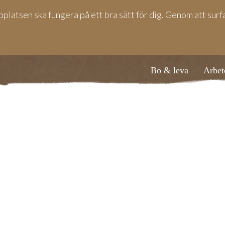
bplatsen ska fungera på ett bra sätt för dig. Genom att sur
Bo & leva
Arbet