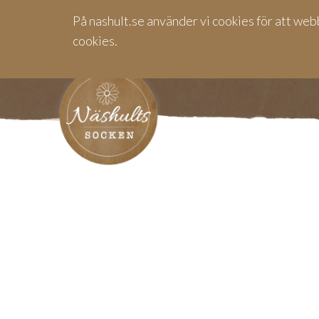
På nashult.se använder vi cookies för att web
cookies.