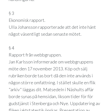
§ 3
Ekonomisk rapport.
Ulla Johansson rapporterade att det inte hänt
något väsentligt sedan senaste mötet.
§ 4
Rapport från webbgruppen.
Jan Karlsson informerade om webbgruppens
möte den 17 november 2013. Köp och sälj
rubriken borde tas bort då den inte används i
någon större omfattning. I stället skulle en flik
"arkiv" läggas dit. Matsedeln i Näshults affär
borde synas på hemsidan, liksom tider för för
gudstjänst i Stenberga och Nye. Uppdatering av
fliken jaktstatestik önskas. Presentation av