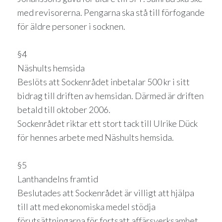
med revisorerna. Pengarna ska stå till förfogande
för äldre personer i socknen.
§4
Näshults hemsida
Beslöts att Sockenrådet inbetalar 500 kr i sitt
bidrag till driften av hemsidan. Därmed är driften
betald till oktober 2006.
Sockenrådet riktar ett stort tack till Ulrike Dück
för hennes arbete med Näshults hemsida.
§5
Lanthandelns framtid
Beslutades att Sockenrådet är villigt att hjälpa
till att med ekonomiska medel stödja
förutsättningarna för fortsatt affärsverksamhet