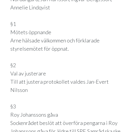
Annelie Lindqvist
§1
Mötets öppnande
Arne hälsade välkommen och förklarade
styrelsemötet för öppnat.
§2
Val av justerare
Till att justera protokollet valdes Jan-Evert
Nilsson
§3
Roy Johanssons gåva
Sockenrådet beslöt att överföra pengarna i Roy
Johanssons gåva för äldre till SPF. Samråd ska ske