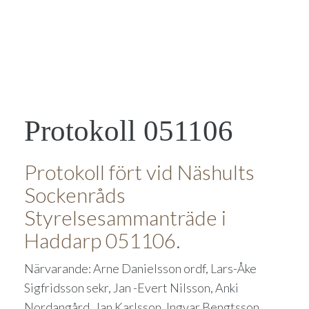
Protokoll 051106
Protokoll fört vid Näshults
Sockenråds
Styrelsesammanträde i
Haddarp 051106.
Närvarande: Arne Danielsson ordf, Lars-Åke
Sigfridsson sekr, Jan -Evert Nilsson, Anki
Nordangård, Jan Karlsson, Ingvar Bengtsson,