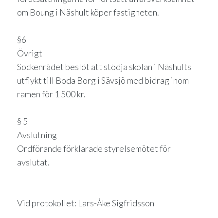
om Boung i Näshult köper fastigheten.
§6
Övrigt
Sockenrådet beslöt att stödja skolan i Näshults
utflykt till Boda Borg i Sävsjö med bidrag inom
ramen för 1 500 kr.
§ 5
Avslutning
Ordförande förklarade styrelsemötet för
avslutat.
Vid protokollet: Lars-Åke Sigfridsson