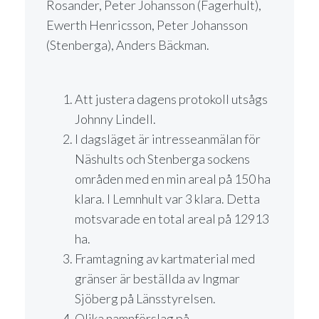
Rosander, Peter Johansson (Fagerhult),
Ewerth Henricsson, Peter Johansson
(Stenberga), Anders Bäckman.
Att justera dagens protokoll utsågs
Johnny Lindell.
I dagsläget är intresseanmälan för
Näshults och Stenberga sockens
områden med en min areal på 150 ha
klara. I Lemnhult var 3 klara. Detta
motsvarade en total areal på 12913
ha.
Framtagning av kartmaterial med
gränser är beställda av Ingmar
Sjöberg på Länsstyrelsen.
Olika namnförslag på