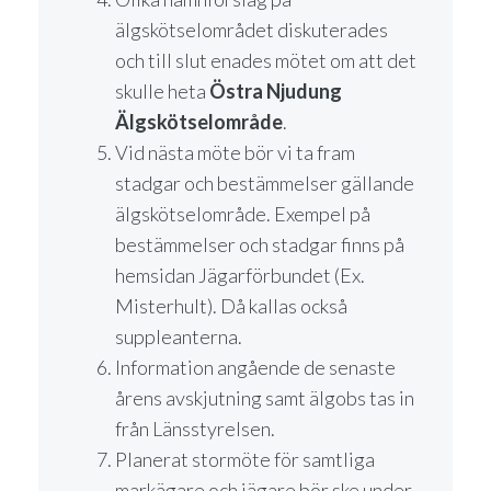
älgskötselområdet diskuterades
och till slut enades mötet om att det
skulle heta
Östra Njudung
Älgskötselområde
.
Vid nästa möte bör vi ta fram
stadgar och bestämmelser gällande
älgskötselområde. Exempel på
bestämmelser och stadgar finns på
hemsidan Jägarförbundet (Ex.
Misterhult). Då kallas också
suppleanterna.
Information angående de senaste
årens avskjutning samt älgobs tas in
från Länsstyrelsen.
Planerat stormöte för samtliga
markägare och jägare bör ske under