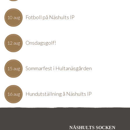
Fotboll på Näshults IP
10 aug
Onsdagsgolf!
12 aug
Sommarfest i Hultanäsgården
15 aug
Hundutställning å Näshults IP
16 aug
NÄSHULTS SOCKEN