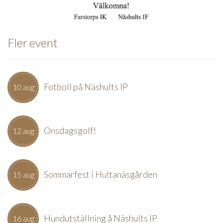
Fler event
Fotboll på Näshults IP
10 aug
Onsdagsgolf!
12 aug
Sommarfest i Hultanäsgården
15 aug
Hundutställning å Näshults IP
16 aug