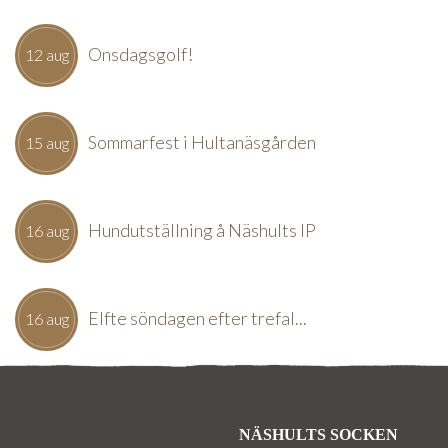
Onsdagsgolf!
12 aug
Sommarfest i Hultanäsgården
15 aug
Hundutställning å Näshults IP
16 aug
Elfte söndagen efter trefal...
16 aug
NÄSHULTS SOCKEN