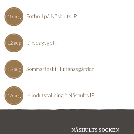
Fotboll på Näshults IP
10 aug
Onsdagsgolf!
12 aug
Sommarfest i Hultanäsgården
15 aug
Hundutställning å Näshults IP
16 aug
NÄSHULTS SOCKEN