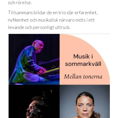
och rörelse.
Tillsammans bildar de en trio där erfarenhet,
nyfikenhet och musikalisk närvaro möts i ett
levande och personligt uttryck.