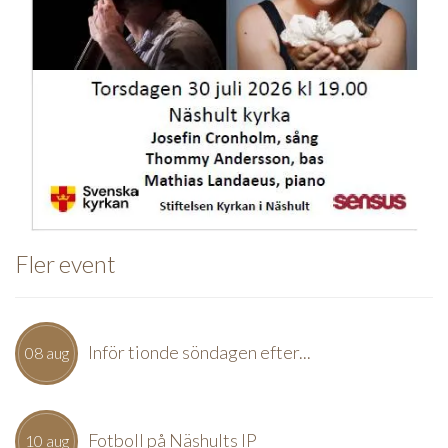
Fler event
Inför tionde söndagen efter...
08 aug
Fotboll på Näshults IP
10 aug