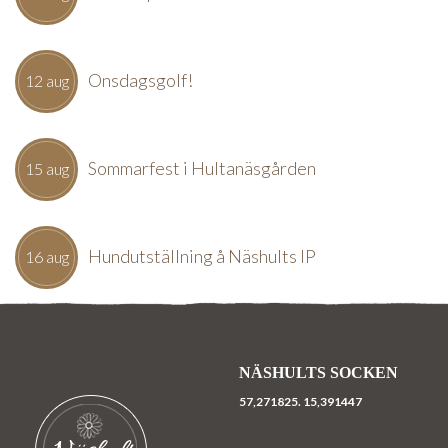
Onsdagsgolf!
12 aug
Sommarfest i Hultanäsgården
15 aug
Hundutställning å Näshults IP
16 aug
NÄSHULTS SOCKEN
57,271825.
15,391447