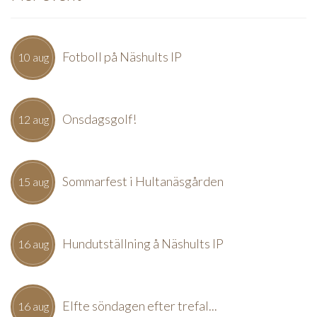
Fotboll på Näshults IP
10 aug
Onsdagsgolf!
12 aug
Sommarfest i Hultanäsgården
15 aug
Hundutställning å Näshults IP
16 aug
Elfte söndagen efter trefal...
16 aug