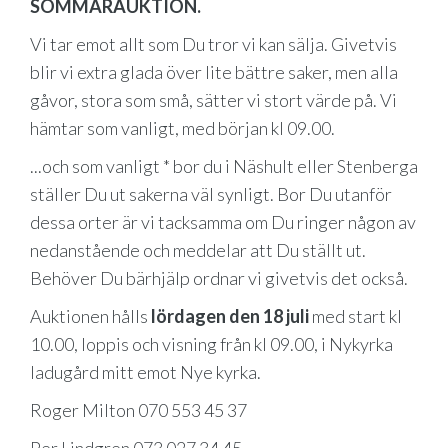
SOMMARAUKTION.
Vi tar emot allt som Du tror vi kan sälja. Givetvis
blir vi extra glada över lite bättre saker, men alla
gåvor, stora som små, sätter vi stort värde på. Vi
hämtar som vanligt, med början kl 09.00.
...och som vanligt * bor du i Näshult eller Stenberga
ställer Du ut sakerna väl synligt. Bor Du utanför
dessa orter är vi tacksamma om Du ringer någon av
nedanstående och meddelar att Du ställt ut.
Behöver Du bärhjälp ordnar vi givetvis det också.
Auktionen hålls
lördagen den 18 juli
med start kl
10.00, loppis och visning från kl 09.00, i Nykyrka
ladugård mitt emot Nye kyrka.
Roger Milton 070 553 45 37