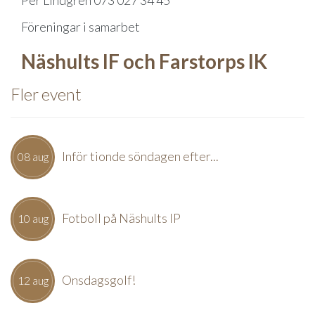
Per Lindgren 073 027 34 45
Föreningar i samarbet
Näshults IF och Farstorps IK
Fler event
Inför tionde söndagen efter...
08 aug
Fotboll på Näshults IP
10 aug
Onsdagsgolf!
12 aug