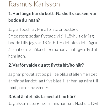
Rasmus Karlsson
1. Hur länge har du bott i Näshults socken, var
bodde du innan?
Jag är född här. Mina första år bodde vi i
Smedstorp sedan flyttade vi till Lövhult där jag
bodde tills jag var 18 år. Efter det blev det några
år runt om i Småland men nu har vi äntligen flyttat
hem igen.
2. Varför valde du att flytta hit/bo här?
Jag har provat att bo på lite olika ställen men det
är här på landet jag trivs bäst. Här har jag nära till
familj och mina vänner.
3. Vad är det bästa med att bo här?
Jag älskar naturen som finns här runt Näshult. Det