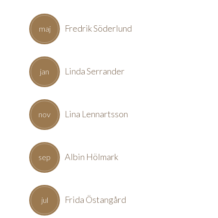
Fredrik Söderlund
maj
Linda Serrander
jan
Lina Lennartsson
nov
Albin Hölmark
sep
Frida Östangård
jul