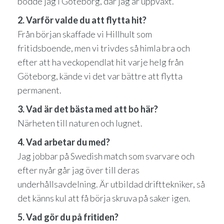
bodde jag i Göteborg, där jag är uppväxt.
2. Varför valde du att flytta hit?
Från början skaffade vi Hillhult som
fritidsboende, men vi trivdes så himla bra och
efter att ha veckopendlat hit varje helg från
Göteborg, kände vi det var bättre att flytta
permanent.
3. Vad är det bästa med att bo här?
Närheten till naturen och lugnet.
4. Vad arbetar du med?
Jag jobbar på Swedish match som svarvare och
efter nyår går jag över till deras
underhållsavdelning. Är utbildad drifttekniker, så
det känns kul att få börja skruva på saker igen.
5. Vad gör du på fritiden?