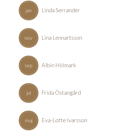
Linda Serrander
jan
Lina Lennartsson
nov
Albin Hölmark
sep
Frida Östangård
jul
Eva-Lotte Ivarsson
maj