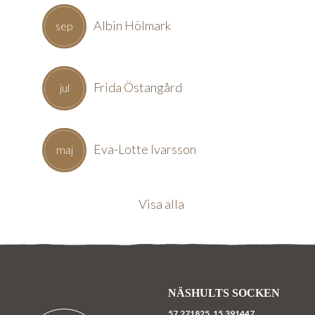
Albin Hölmark
sep
Frida Östangård
jul
Eva-Lotte Ivarsson
maj
Visa alla
NÄSHULTS SOCKEN
57,271825.
15,391447