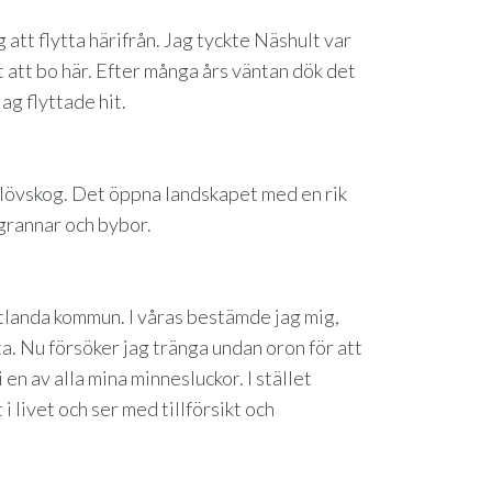
att flytta härifrån. Jag tyckte Näshult var
 att bo här. Efter många års väntan dök det
jag flyttade hit.
 lövskog. Det öppna landskapet med en rik
grannar och bybor.
Vetlanda kommun. I våras bestämde jag mig,
uta. Nu försöker jag tränga undan oron för att
en av alla mina minnesluckor. I stället
i livet och ser med tillförsikt och