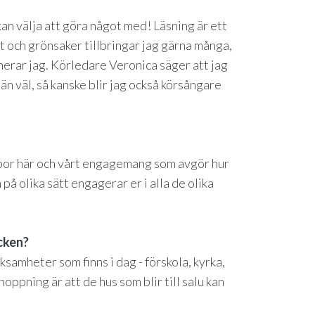
kan välja att göra något med! Läsning är ett
t och grönsaker tillbringar jag gärna många,
onerar jag. Körledare Veronica säger att jag
än väl, så kanske blir jag också körsångare
m bor här och vårt engagemang som avgör hur
 på olika sätt engagerar er i alla de olika
ocken?
ksamheter som finns i dag - förskola, kyrka,
oppning är att de hus som blir till salu kan