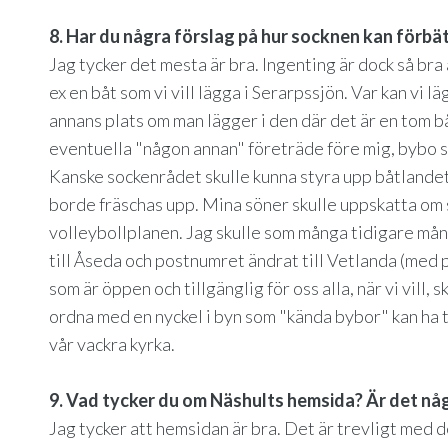
8. Har du några förslag på hur socknen kan förbä
Jag tycker det mesta är bra. Ingenting är dock så bra a
ex en båt som vi vill lägga i Serarpssjön. Var kan vi 
annans plats om man lägger i den där det är en tom b
eventuella "någon annan" företräde före mig, bybo som 
Kanske sockenrådet skulle kunna styra upp båtland
borde fräschas upp. Mina söner skulle uppskatta om 
volleybollplanen. Jag skulle som många tidigare må
till Åseda och postnumret ändrat till Vetlanda (med
som är öppen och tillgänglig för oss alla, när vi vill,
ordna med en nyckel i byn som "kända bybor" kan ha til
vår vackra kyrka.
9. Vad tycker du om Näshults hemsida? Är det nå
Jag tycker att hemsidan är bra. Det är trevligt med de