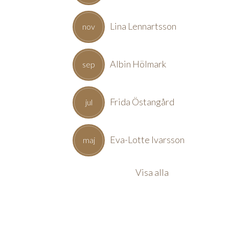
Lina Lennartsson
nov
Albin Hölmark
sep
Frida Östangård
jul
Eva-Lotte Ivarsson
maj
Visa alla