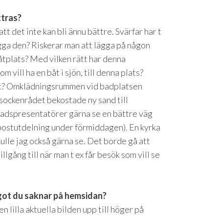
ttras?
tt det inte kan bli ännu bättre. Svärfar har t
lägga den? Riskerar man att lägga på någon
åtplats? Med vilken rätt har denna
vill ha en båt i sjön, till denna plats?
et? Omklädningsrummen vid badplatsen
sockenrådet bekostade ny sand till
nadspresentatörer gärna se en bättre väg
 postutdelning under förmiddagen). En kyrka
 skulle jag också gärna se. Det borde gå att
lgång till när man t ex får besök som vill se
got du saknar på hemsidan?
n lilla aktuella bilden upp till höger på