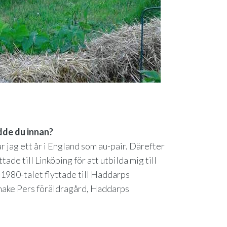
odde du innan?
r jag ett år i England som au-pair. Därefter
tade till Linköping för att utbilda mig till
på 1980-talet flyttade till Haddarps
n make Pers föräldragård, Haddarps