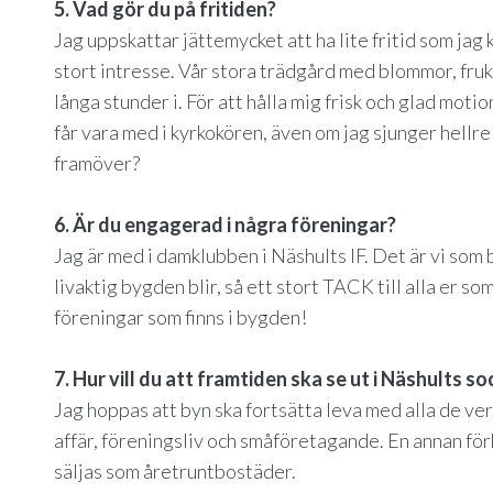
5. Vad gör du på fritiden?
Jag uppskattar jättemycket att ha lite fritid som jag 
stort intresse. Vår stora trädgård med blommor, fruk
långa stunder i. För att hålla mig frisk och glad moti
får vara med i kyrkokören, även om jag sjunger hellre 
framöver?
6. Är du engagerad i några föreningar?
Jag är med i damklubben i Näshults IF. Det är vi so
livaktig bygden blir, så ett stort TACK till alla er som
föreningar som finns i bygden!
7. Hur vill du att framtiden ska se ut i Näshults s
Jag hoppas att byn ska fortsätta leva med alla de ver
affär, föreningsliv och småföretagande. En annan förh
säljas som åretruntbostäder.