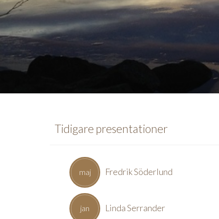
Tidigare presentationer
Fredrik Söderlund
maj
Linda Serrander
jan