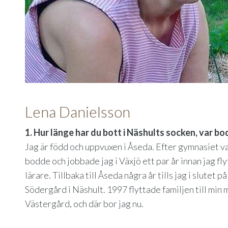
Lena Danielsson
1. Hur länge har du bott i Näshults socken, var b
Jag är född och uppvuxen i Åseda. Efter gymnasiet va
bodde och jobbade jag i Växjö ett par år innan jag flyt
lärare. Tillbaka till Åseda några år tills jag i slutet 
Södergård i Näshult. 1997 flyttade familjen till mi
Västergård, och där bor jag nu.