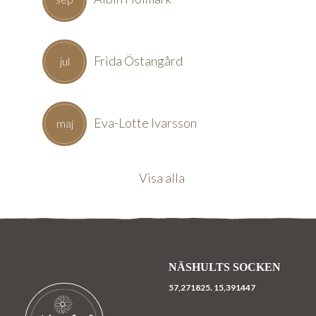
Frida Östangård
jul
Eva-Lotte Ivarsson
maj
Visa alla
NÄSHULTS SOCKEN
57,271825.
15,391447