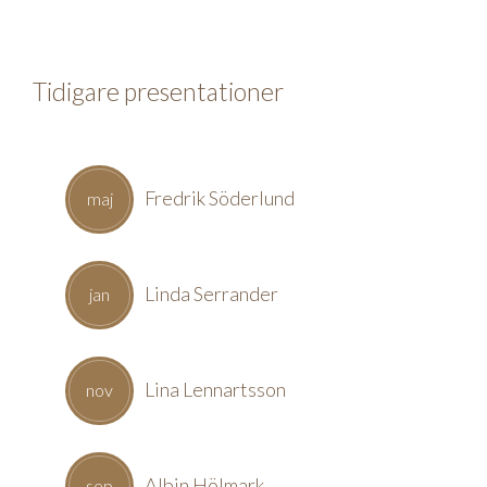
Tidigare presentationer
Fredrik Söderlund
maj
Linda Serrander
jan
Lina Lennartsson
nov
Albin Hölmark
sep