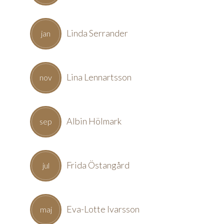
Linda Serrander
jan
Lina Lennartsson
nov
Albin Hölmark
sep
Frida Östangård
jul
Eva-Lotte Ivarsson
maj