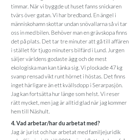
timmar. När vi byggde ut huset fanns snickaren
tvärs över gatan. Vi har bredband. En ängel i
människohamn skottar undan snövallarna så vi tar
oss in med bilen. Behöver man en grävskopa finns
det på plats. Det tar tre minuter att gå till affären
i stället för tjugo minuters bilfärd i Lund. Jurgen
säljer världens godaste ägg och de mest
ekologiska man kan tänka sig. Vi plockade 47 kg
svamp rensad vikt runt hörnet i höstas. Det finns
inget härligare än ett kvällsdopp i Serarpasjön.
Jag kan fortsätta hur länge som helst. Vi reser
rätt mycket, men jag är alltid glad när jag kommer
hem till Näshult.
4. Vad arbetar/har du arbetat med?
Jag är jurist och har arbetat med familjejuridik