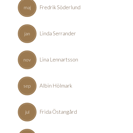
Fredrik Söderlund
maj
Linda Serrander
jan
Lina Lennartsson
nov
Albin Hölmark
sep
Frida Östangård
jul