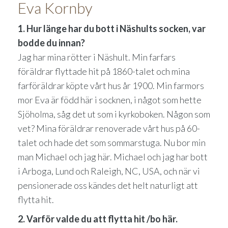
Eva Kornby
1. Hur länge har du bott i Näshults socken, var
bodde du innan?
Jag har mina rötter i Näshult. Min farfars
föräldrar flyttade hit på 1860-talet och mina
farföräldrar köpte vårt hus år 1900. Min farmors
mor Eva är född här i socknen, i något som hette
Sjöholma, såg det ut som i kyrkoboken. Någon som
vet? Mina föräldrar renoverade vårt hus på 60-
talet och hade det som sommarstuga. Nu bor min
man Michael och jag här. Michael och jag har bott
i Arboga, Lund och Raleigh, NC, USA, och när vi
pensionerade oss kändes det helt naturligt att
flytta hit.
2. Varför valde du att flytta hit /bo här.