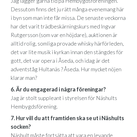
Jag lägger gärna tid på Hembygdsföreningen.
Dessutom finns det ju rätt många evenemang här
i byn som man inte får missa. De senaste veckorna
har det varit trädbeskärningskurs med Ingvar
Rutgersson (som var en höjdare), auktionen är
alltid rolig, somliga provade whisky härförleden,
det var lite musik i kyrkan innan den stängdes för
gott, det var opera i Åseda, och idag är det
adventståg Hultanäs ? Åseda. Hur mycket nöjen
klarar man?
6. Är du engagerad i några föreningar?
Jag är stolt suppleant i styrelsen för Näshults
Hembygdsförening.
7. Hur vill du att framtiden ska se ut i Näshults
socken?
Näshult måste fortsätta att vara en levande