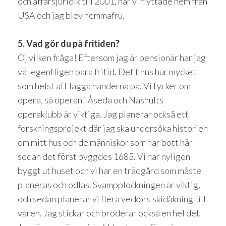
och affärsjuridik till 2001, när vi flyttade hem från
USA och jag blev hemmafru.
5. Vad gör du på fritiden?
Oj vilken fråga! Eftersom jag är pensionär har jag
väl egentligen bara fritid. Det finns hur mycket
som helst att lägga händerna på. Vi tycker om
opera, så operan i Åseda och Näshults
operaklubb är viktiga. Jag planerar också ett
forskningsprojekt där jag ska undersöka historien
om mitt hus och de människor som har bott här
sedan det först byggdes 1685. Vi har nyligen
byggt ut huset och vi har en trädgård som måste
planeras och odlas. Svampplockningen är viktig,
och sedan planerar vi flera veckors skidåkning till
våren. Jag stickar och broderar också en hel del.