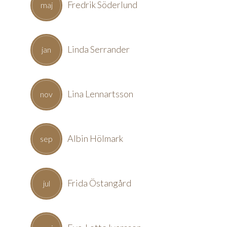
Fredrik Söderlund
maj
Linda Serrander
jan
Lina Lennartsson
nov
Albin Hölmark
sep
Frida Östangård
jul