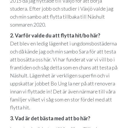
2015 då jag flyttade till Växjö för att börja
studera. Efter jobb och studier i Växjö valde jag
och min sambo att flytta tillbaka till Näshult
sommaren 2020.
2. Varför valde du att flytta hit/bo här?
Det blev en ledig lägenhet i ungdomsbostäderna
och då kände jag och min sambo Sara för att testa
att bosätta oss här. Vi har funderat var vi vill bo i
framtiden och såg detta som en chans att testa på
Näshult. Lägenhet är verkligen superfin och vi
uppskattar jobbet Bo Ung la ner på att renovera
innan vi flyttade in! Det är även närmare till våra
familjer vilket vi såg som en stor fördel med att
flytta hit.
3. Vad är det bästa med att bo här?