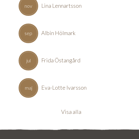
Lina Lennartsson
nov
Albin Hölmark
sep
Frida Östangård
jul
Eva-Lotte Ivarsson
maj
Visa alla