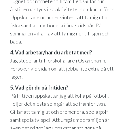
Lugnet och närheten till familjen. Gillar hur
årstiderna styr vilka aktiviteter som kan utföras.
Uppskattade nu under vintern att ta mig ut och
fiska samt att motionera i fina skidspår. På
sommaren gillar jag att ta mig ner till sjön och
bada.
4. Vad arbetar/har du arbetat med?
Jag studerar till förskollärare i Oskarshamn.
Försöker vid sidan om att jobba lite extra på ett
lager.
5. Vad gör du på fritiden?
På fritiden uppskattar jag att kolla på fotboll.
Följer det mesta som går att se framför tv:n.
Gillar att ta mig ut och promenera, spela golf
samt spela tv-spel. Att umgås med familjen är
även det något jag uppskattar att göra på