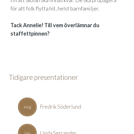
till att skolan ska finnas kvar. De ska propagera
för att folk flytta hit, helst barnfamiljer.
Tack Annelie! Till vem överlämnar du
staffettpinnen?
Tidigare presentationer
Fredrik Söderlund
maj
Linda Serrander
jan