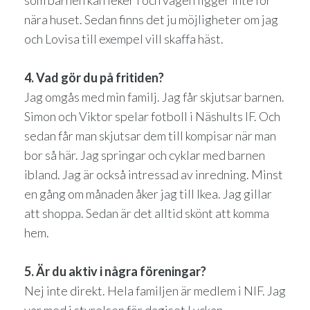
som barnen kan leker i och vägen ligger inte för
nära huset. Sedan finns det ju möjligheter om jag
och Lovisa till exempel vill skaffa häst.
4. Vad gör du på fritiden?
Jag omgås med min familj. Jag får skjutsar barnen.
Simon och Viktor spelar fotboll i Näshults IF. Och
sedan får man skjutsar dem till kompisar när man
bor så här. Jag springar och cyklar med barnen
ibland. Jag är också intressad av inredning. Minst
en gång om månaden åker jag till Ikea. Jag gillar
att shoppa. Sedan är det alltid skönt att komma
hem.
5. Är du aktiv i några föreningar?
Nej inte direkt. Hela familjen är medlem i NIF. Jag