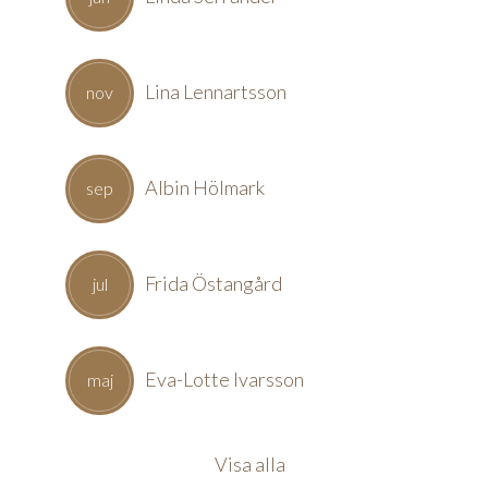
Lina Lennartsson
nov
Albin Hölmark
sep
Frida Östangård
jul
Eva-Lotte Ivarsson
maj
Visa alla