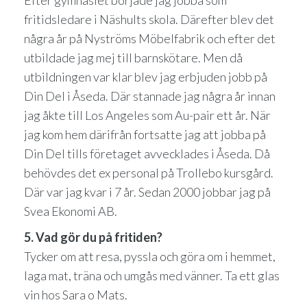
Efter gymnasiet började jag jobba som
fritidsledare i Näshults skola. Därefter blev det
några år på Nyströms Möbelfabrik och efter det
utbildade jag mej till barnskötare. Men då
utbildningen var klar blev jag erbjuden jobb på
Din Del i Åseda. Där stannade jag några år innan
jag åkte till Los Angeles som Au-pair ett år. När
jag kom hem därifrån fortsatte jag att jobba på
Din Del tills företaget avvecklades i Åseda. Då
behövdes det ex personal på Trollebo kursgård.
Där var jag kvar i 7 år. Sedan 2000 jobbar jag på
Svea Ekonomi AB.
5. Vad gör du på fritiden?
Tycker om att resa, pyssla och göra om i hemmet,
laga mat, träna och umgås med vänner. Ta ett glas
vin hos Sara o Mats.