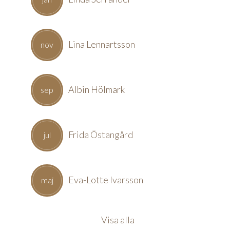
Lina Lennartsson
nov
Albin Hölmark
sep
Frida Östangård
jul
Eva-Lotte Ivarsson
maj
Visa alla